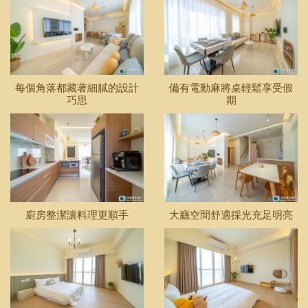
每個角落都藏著細膩的設計
備有電動麻將桌輕鬆享受假
巧思
期
廚房整潔讓料理更順手
大廳空間舒適採光充足明亮