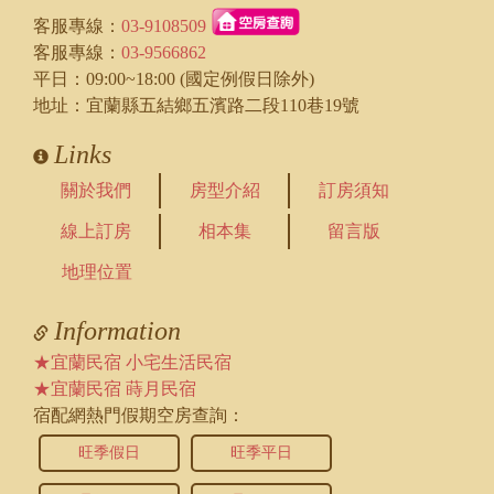
客服專線：
03-9108509
客服專線：
03-9566862
平日：09:00~18:00 (國定例假日除外)
地址：宜蘭縣五結鄉五濱路二段110巷19號
Links
關於我們
房型介紹
訂房須知
線上訂房
相本集
留言版
地理位置
Information
★宜蘭民宿 小宅生活民宿
★宜蘭民宿 蒔月民宿
宿配網熱門假期空房查詢：
旺季假日
旺季平日