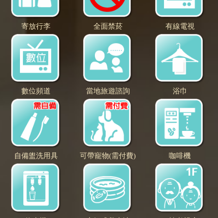
寄放行李
全面禁菸
有線電視
數位頻道
當地旅遊諮詢
浴巾
自備盥洗用具
可帶寵物(需付費)
咖啡機