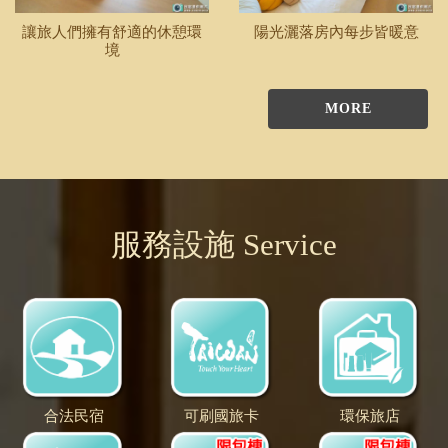
讓旅人們擁有舒適的休憩環
陽光灑落房內每步皆暖意
境
MORE
服務設施 Service
合法民宿
可刷國旅卡
環保旅店