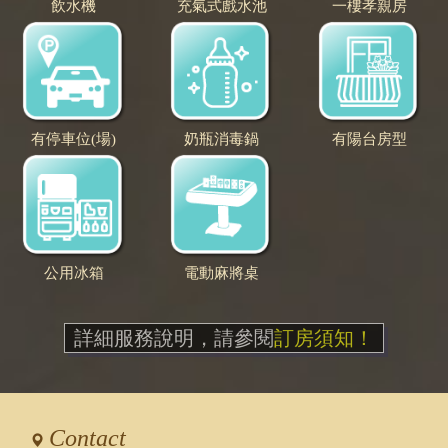
飲水機
充氣式戲水池
一樓孝親房
有停車位(場)
奶瓶消毒鍋
有陽台房型
公用冰箱
電動麻將桌
詳細服務說明，請參閱
訂房須知！
Contact