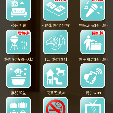
公用客廳
麻將出借(限包棟)
歡唱設備(限包棟)
烤肉場地(限包棟)
代訂烤肉食材
借用廚房(限包棟)
嬰兒澡盆
兒童遊戲區
提供WIFI