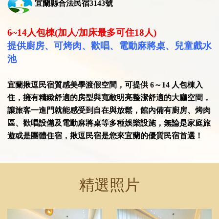
宜蘭縣合法民宿3143號
6~14
人包棟(加人/加床最多可住18人)
提供廚房、可烤肉、歡唱、電動麻將桌、兒童戲水
池
宜蘭揪逗民宿質感美學渡假空間，
可提供 6～14 人包棟入
住
，
擁有精緻舒適的房型與寬敞明亮整潔舒適的大廳空間，
讓旅客一進門就能感受到自在與放鬆，館內備有廚房、烤肉
區、歡唱設備及電動麻將桌等多種娛樂設施，
無論是家庭旅
遊或是團體住宿，揪逗民宿是您來宜蘭的優質民宿首選！
精選照片