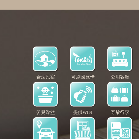
合法民宿
可刷國旅卡
公用客廳
嬰兒澡盆
提供WIFI
寄放行李