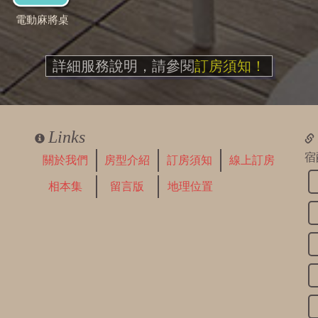
電動麻將桌
詳細服務說明，請參閱
訂房須知！
Links
宿
關於我們
房型介紹
訂房須知
線上訂房
相本集
留言版
地理位置