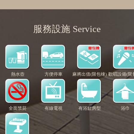
服務設施 Service
熱水壺
方便停車
麻將出借(限包棟)
歡唱設備(限
全面禁菸
有線電視
有浴缸房型
浴巾