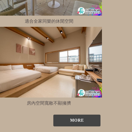
適合全家同樂的休閒空間
房內空間寬敞不顯擁擠
MORE