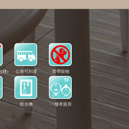
包棟)
公車可到達
禁帶寵物
飲水機
一樓孝親房