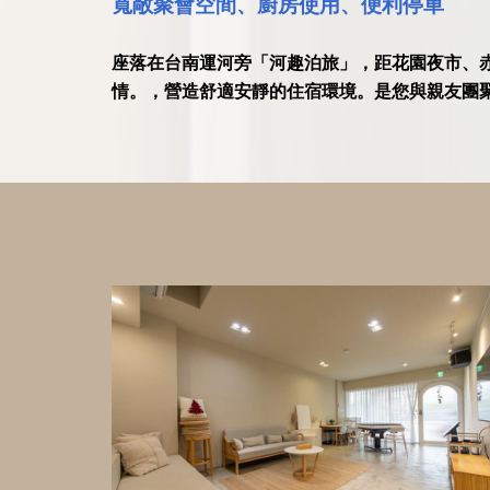
寬敞聚會空間、廚房使用、便利停車
座落在台南運河旁「河趣泊旅」，距花園夜市、
情。，營造舒適安靜的住宿環境。是您與親友團