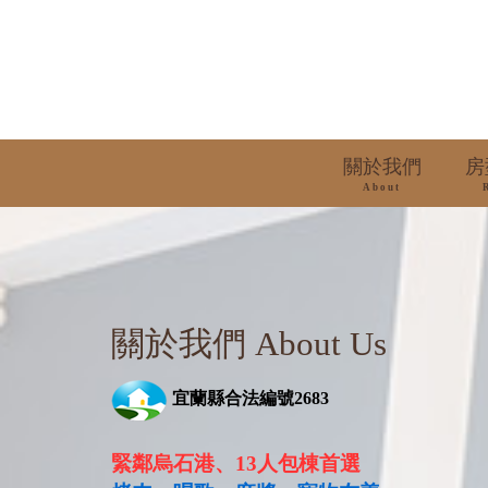
關於我們
房
About
關於我們 About Us
宜蘭縣合法編號2683
緊鄰烏石港、13人包棟首選