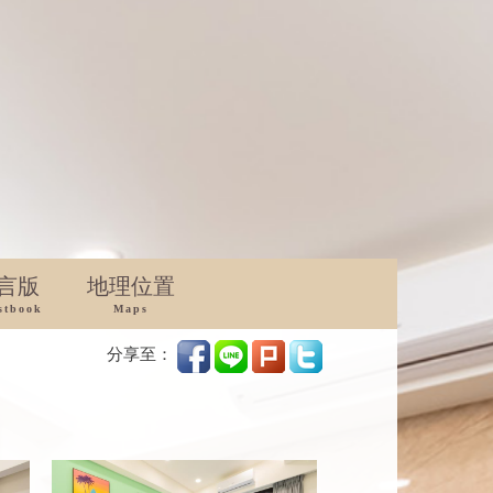
言版
地理位置
stbook
Maps
分享至：