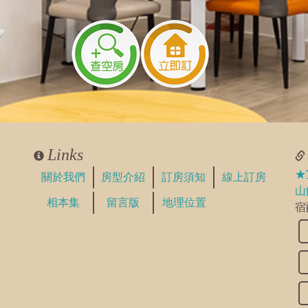
Links
★
關於我們
房型介紹
訂房須知
線上訂房
山
相本集
留言版
地理位置
宿