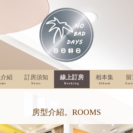
型介紹
訂房須知
線上訂房
相本集
留
oms
Notes
Booking
Album
Gue
房型介紹。ROOMS