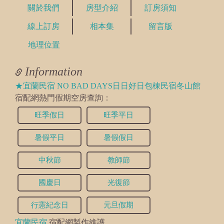
關於我們
房型介紹
訂房須知
線上訂房
相本集
留言版
地理位置
Information
★宜蘭民宿 NO BAD DAYS日日好日包棟民宿冬山館
宿配網熱門假期空房查詢：
旺季假日
旺季平日
暑假平日
暑假假日
中秋節
教師節
國慶日
光復節
行憲紀念日
元旦假期
宜蘭民宿
宿配網製作維護