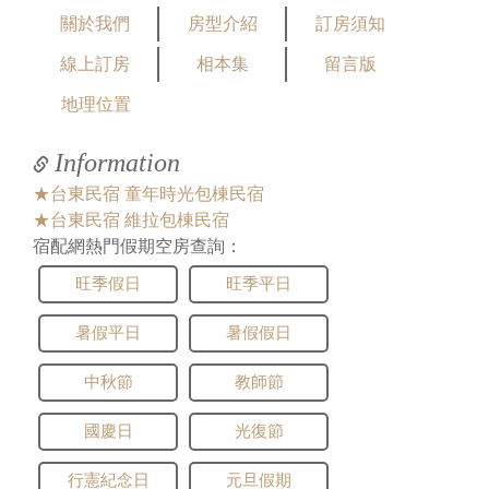
關於我們
房型介紹
訂房須知
線上訂房
相本集
留言版
地理位置
Information
★台東民宿 童年時光包棟民宿
★台東民宿 維拉包棟民宿
宿配網熱門假期空房查詢：
旺季假日
旺季平日
暑假平日
暑假假日
中秋節
教師節
國慶日
光復節
行憲紀念日
元旦假期