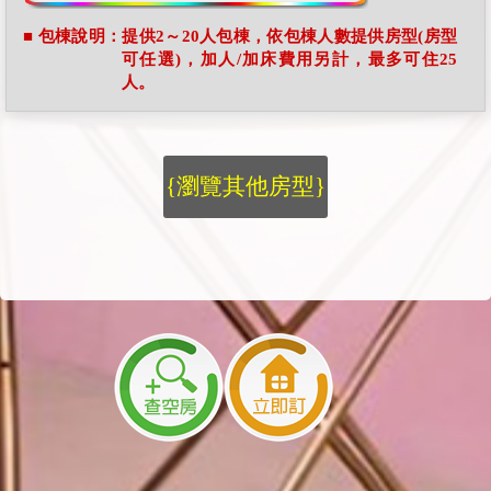
■ 包棟說明：提供2～20人包棟，依包棟人數提供房型(房型
可任選)，加人/加床費用另計，最多可住25
人。
{瀏覽其他房型}