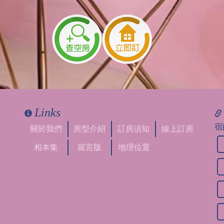
Links
宿
關於我們
房型介紹
訂房須知
線上訂房
相本集
留言版
地理位置