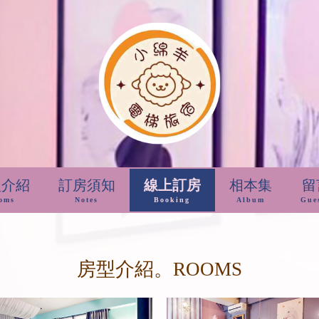
型介紹
訂房須知
線上訂房
相本集
留
oms
Notes
Booking
Album
Gue
房型介紹。ROOMS