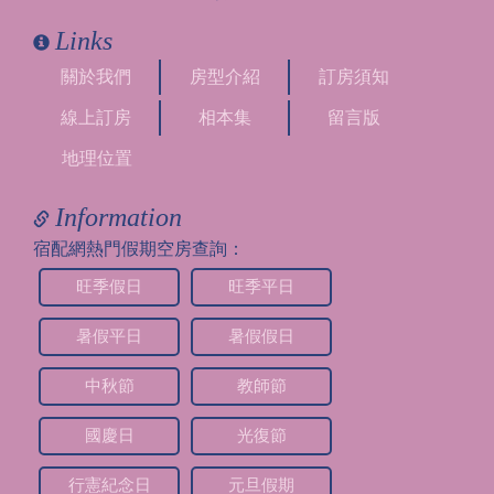
Links
關於我們
房型介紹
訂房須知
線上訂房
相本集
留言版
地理位置
Information
宿配網熱門假期空房查詢：
旺季假日
旺季平日
暑假平日
暑假假日
中秋節
教師節
國慶日
光復節
行憲紀念日
元旦假期