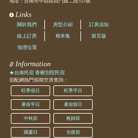
地址：台南市中西區西門路二段353號
Links
關於我們
房型介紹
訂房須知
線上訂房
相本集
留言版
地理位置
Information
★台南民宿 香榭別院民宿
宿配網熱門假期空房查詢：
旺季假日
旺季平日
暑假平日
暑假假日
中秋節
教師節
國慶日
光復節