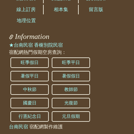
線上訂房
相本集
留言版
地理位置
Information
★台南民宿 香榭別院民宿
宿配網熱門假期空房查詢：
旺季假日
旺季平日
暑假平日
暑假假日
中秋節
教師節
國慶日
光復節
行憲紀念日
元旦假期
台南民宿
宿配網製作維護