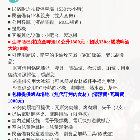
■ 民宿附近收費停車場（$30元/小時）
■ 民宿備有1F孝親房（雙人套房）
■ 公用客廳（液晶電視、MOD頻道）
■ 投影機
■ 客廳其他設備：小吧台、製冰機
■ 生啤酒機
(柏克金啤酒10公升1800元：如以330cc罐裝啤酒
大約30罐)
■ 可使用廚房，簡單的少油煙烹煮（家庭飯菜、嬰兒副食
品）
※可借用鍋碗瓢盆、餐具、電磁爐、微波爐、IH爐，用畢
後請清潔歸位，感謝您
※提供公用大冰箱（可冰簡易食材或伴手禮之用途）
※提供公用RO冷熱飲水機、咖啡機、熱水壺、茶杯
■
包棟提供烤肉場地（無代訂烤肉食材）(清潔費+瓦斯費
1000元)
※烤肉場地可提供：瓦斯烤肉爐、烤肉網、夾子（2支）
■ 提供電動麻將桌、麻將用品（限包棟）
■ 室內遊樂設施：電子飛鏢機、電玩快打遊戲機台
■ 室內兒童遊戲區：兒童溜滑梯
■ 民宿備有兒童親善設備：副食品加熱工具(微波爐)