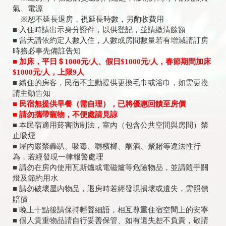
氣、電源
※恕不延長退房，視延長時數，另酌收費用
■ 入住時請出示身分證件，以供登記，並請繳清餘額
■ 當天請依約定人數入住，人數或房間數量若有增減請訂房
時務必事先備註告知
■ 加床，平日＄1000元/人、假日$1000元/人，春節期間加床
$1000元/人，上限9人
■ 續住的房客，民宿不主動提供更換毛巾或浴巾，如需更換
請主動告知
■ 民宿無提供早餐（需自理），已將優惠回饋至房價
■ 請勿攜帶寵物，不便處請見諒
■ 本民宿適用菸害防制法，室內（包含公共空間與房間）禁
止吸煙
■ 屋內嚴禁轟趴、吸毒、嚼檳榔、酗酒、聚賭等違法性行
為，若經發現一律報警處理
■ 請勿在房內使用瓦斯爐或電磁爐等危險物品，並請隨手關
燈及節約用水
■ 請勿破壞屋內物品，退房時若經發現損壞或遺失，需照價
賠償
■ 晚上十點後請保持輕聲細語，相互尊重住宿空間上的安寧
■ 個人貴重物品請自行妥善保管、如有遺失恕不負責，敬請