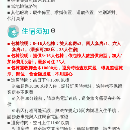
■ 提供免費無線WIFI上網
■ 當地旅遊諮詢
■ 其他服務：慶生佈置、求婚佈置、週歲佈置、性別派對、
代訂桌菜
■ 包棟說明：8~16人包棟：雙人套房x3、四人套房x1、六人
套房x1。(最多可加8床，25人住宿)
■ 包棟說明：提供8~16人包棟，依包棟人數提供房型，加人/
加床費用另計，最多可住 25人
■ 包棟需收押金＄10000元，退房時檢查沒問題，環境整理乾
淨、歸位，會全額退還，不用擔心
■ 進房時間：當日下午15:00以後
※如超過18:00以後入住，請於訂房時備註，逾時恕不保留
客房亦不退費
※入住30分鐘前，請事先電話連絡，避免旅客需要在外等
侯
※若因行程可能延誤，無法在規定時間內辦理入住手續，
請務必事先與入住民宿電話確認
■ 退房時間：翌日上午11:00以前
※退房時，務必請交還房門鑰匙；離開房間時，請先關冷