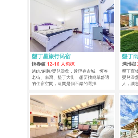
墾丁星旅行民宿
墾丁
恆春鎮
12-16 人包棟
滿州鄉
烤肉/麻將/嬰兒澡盆，近恆春古城、恆春
墾丁寵物
老街、南灣、墾丁大街，想要找簡單舒適
嬰兒澡
的住宿空間，這間是個不錯的選擇
人，讓