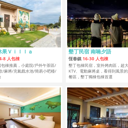
沐果Ｖｉｌｌａ
墾丁民宿 南喃夕語
4-8 人包棟
恆春鎮
16-30 人包棟
包棟推薦，小庭院/戶外午茶區/
墾丁包棟民宿，室外烤肉區，超
歌/麻將/充氣戲水池/簡易小吧檯/
KTV、電動麻將桌，看得到風景
台
餐區，墾丁獨棟包棟首選