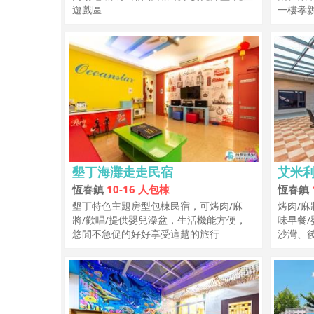
遊戲區
一樓孝
墾丁海灘走走民宿
艾米利亞
恆春鎮
10-16 人包棟
恆春鎮
墾丁特色主題房型包棟民宿，可烤肉/麻
烤肉/麻
將/歡唱/提供嬰兒澡盆，生活機能方便，
味早餐
悠閒不急促的好好享受這趟的旅行
沙灣、