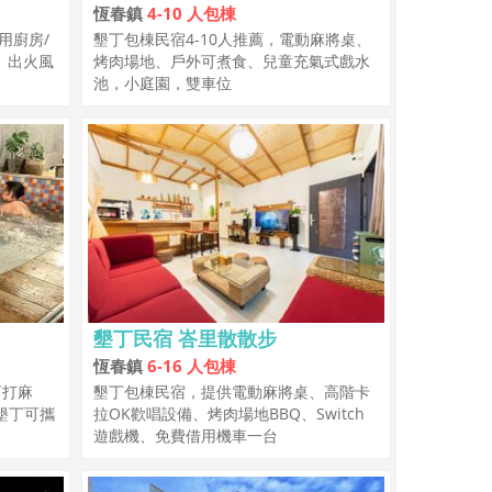
恆春鎮
4-10 人包棟
用廚房/
墾丁包棟民宿4-10人推薦，電動麻將桌、
、出火風
烤肉場地、戶外可煮食、兒童充氣式戲水
池，小庭園，雙車位
墾丁民宿 峇里散散步
恆春鎮
6-16 人包棟
可打麻
墾丁包棟民宿，提供電動麻將桌、高階卡
墾丁可攜
拉OK歡唱設備、烤肉場地BBQ、Switch
遊戲機、免費借用機車一台