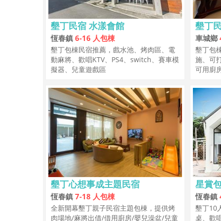
墾丁民宿 水漾會館
墾丁民
恆春鎮
6-16 人包棟
車城鄉
墾丁包棟民宿推薦，戲水池、烤肉區、電
墾丁包
動麻將、歡唱KTV、PS4、switch、賽車模
施、可
擬器、兒童遊戲區
可用廚
墾丁心想事成主題民宿
星賞包
恆春鎮
7-18 人包棟
恆春鎮
全新開幕墾丁親子民宿主題包棟，提供烤
墾丁10
肉場地/麻將出借/借用廚房/嬰兒澡盆/兒童
桌、歡