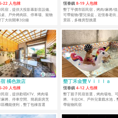
6-22 人包棟
恆春鎮
8-19 人包棟
棟民宿，提供大投影幕影音設備、
墾丁平價市區民宿，烤肉/麻將/借
將桌、戶外烤肉區、停車場、寵物
可帶寵物/嬰兒澡盆，近恆春老街
墾丁大街開車3分鐘
景區，多種房型挑選
宿 橘色旅店
墾丁禾金豐Ｖｉｌｌａ
6-20 人包棟
恆春鎮
4-12 人包棟
民宿，提供歡唱KTV、烤肉場
墾丁親子民宿首選，烤肉場地、
打麻將、停車空間、簡易廚房烹
將、卡拉OK、戶外兒童戲水池，
市區機能便利，墾丁包棟首選
帶寵物民宿