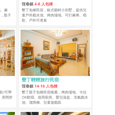
恆春鎮
4-8 人包棟
地、麻
墾丁包棟民宿，歐式鄉村小別墅，提供兒
房，親子
童戶外戲水池、烤肉場地、可打麻將、唱
歌、戶外可煮食
墾丁輕輕旅行民宿
恆春鎮
14-16 人包棟
歌/可帶
墾丁親子包棟民宿推薦，烤肉場地、卡拉
、房間舒
OK歡唱、借用廚房、嬰兒澡盆、充氣戲水
池、溜滑梯、兒童遊戲區