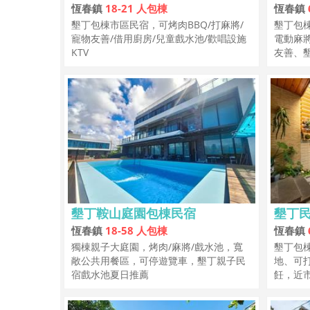
恆春鎮
18-21 人包棟
恆春鎮
墾丁包棟市區民宿，可烤肉BBQ/打麻將/
墾丁包
寵物友善/借用廚房/兒童戲水池/歡唱設施
電動麻
KTV
友善、
墾丁鞍山庭園包棟民宿
墾丁民
恆春鎮
18-58 人包棟
恆春鎮
獨棟親子大庭園，烤肉/麻將/戲水池，寬
墾丁包棟
敞公共用餐區，可停遊覽車，墾丁親子民
地、可
宿戲水池夏日推薦
飪，近