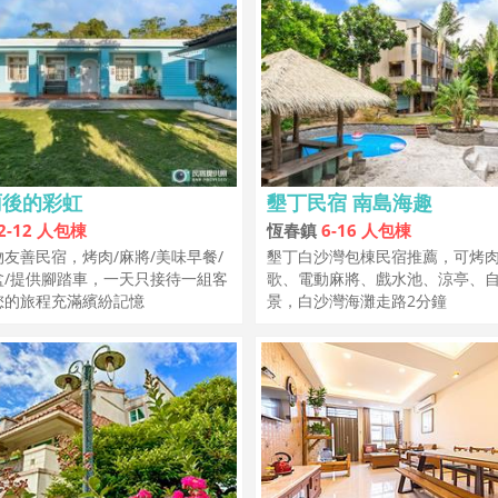
雨後的彩虹
墾丁民宿 南島海趣
2-12 人包棟
恆春鎮
6-16 人包棟
友善民宿，烤肉/麻將/美味早餐/
墾丁白沙灣包棟民宿推薦，可烤
盆/提供腳踏車，一天只接待一組客
歌、電動麻將、戲水池、涼亭、
您的旅程充滿繽紛記憶
景，白沙灣海灘走路2分鐘