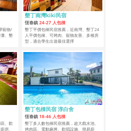
墾丁南灣kiki民宿
恆春鎮
24-27 人包棟
帶寵物/
墾丁平價包棟民宿推薦，近南灣、墾丁24
沙灘、墾
人平價包棟、可烤肉、寵物友善、多種房
型，適合學生出遊最佳選擇
墾丁包棟民宿 淳白舍
恆春鎮
18-46 人包棟
肉區、歡
墾丁多人數包棟民宿推薦，超大戲水池、
用廚房、
烤肉區、電動麻將、歡唱設施、簡易廚