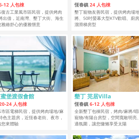
6-12 人包棟
恆春鎮
24 人包棟
幕復古工業風市區民宿，提供烤肉
墾丁寵物友善民宿，提供烤肉場
麻將出借，近南灣、墾丁大街、海生
將、50吋螢幕大型KTV歡唱、廚
您雅緻舒心的優雅愜意
溜滑梯房型
艾蜜堡渡假會館
墾丁 芫居Villa
20-24 人包棟
恆春鎮
6-12 人包棟
幕市區電梯民宿，提供烤肉場地/麻
全新墾丁包棟民宿，烤肉/麻將/唱
/特色主題房，近恆春老街、夜市，
寵物/有陽台房型，空間寬敞明亮
請您來體驗
適氛圍，讓您慵懶享受太陽