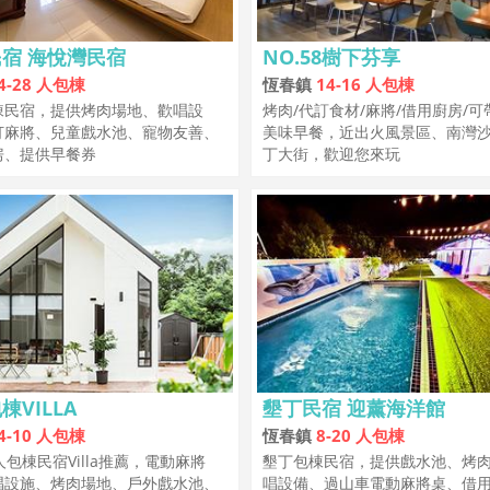
宿 海悅灣民宿
NO.58樹下芬享
4-28 人包棟
恆春鎮
14-16 人包棟
棟民宿，提供烤肉場地、歡唱設
烤肉/代訂食材/麻將/借用廚房/可
打麻將、兒童戲水池、寵物友善、
美味早餐，近出火風景區、南灣
房、提供早餐券
丁大街，歡迎您來玩
棟VILLA
墾丁民宿 迎薰海洋館
4-10 人包棟
恆春鎮
8-20 人包棟
人包棟民宿Villa推薦，電動麻將
墾丁包棟民宿，提供戲水池、烤
唱設施、烤肉場地、戶外戲水池、
唱設備、過山車電動麻將桌、借