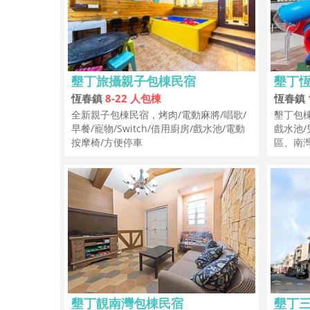
墾丁旅攝親子包棟民宿
墾丁
恆春鎮
8-22 人包棟
恆春鎮
全新親子包棟民宿，烤肉/電動麻將/唱歌/
墾丁包棟
早餐/寵物/Switch/借用廚房/戲水池/電動
戲水池/
按摩椅/方便停車
區、南
墾丁靚南灣包棟民宿
墾丁