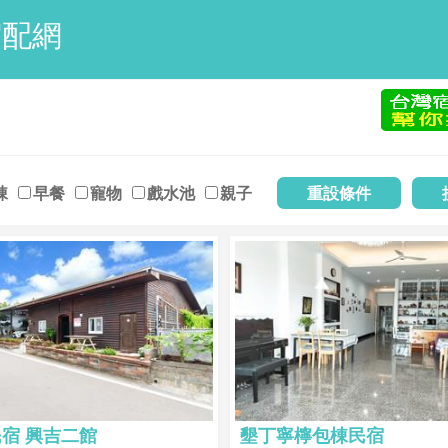
宿配網
棟
早餐
寵物
戲水池
親子
宿 興吉二館
墾丁寧檸包棟民宿