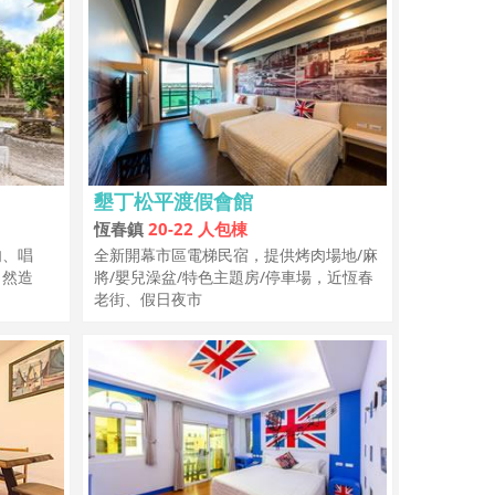
墾丁松平渡假會館
恆春鎮
20-22 人包棟
肉、唱
全新開幕市區電梯民宿，提供烤肉場地/麻
自然造
將/嬰兒澡盆/特色主題房/停車場，近恆春
老街、假日夜市