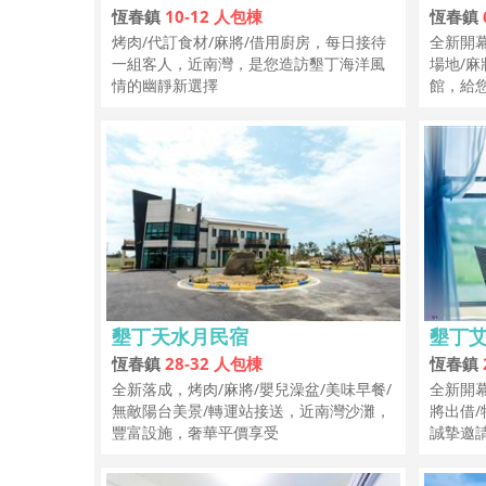
恆春鎮
10-12 人包棟
恆春鎮
烤肉/代訂食材/麻將/借用廚房，每日接待
全新開
一組客人，近南灣，是您造訪墾丁海洋風
場地/
情的幽靜新選擇
館，給
墾丁天水月民宿
墾丁
恆春鎮
28-32 人包棟
恆春鎮
全新落成，烤肉/麻將/嬰兒澡盆/美味早餐/
全新開
無敵陽台美景/轉運站接送，近南灣沙灘，
將出借
豐富設施，奢華平價享受
誠摯邀