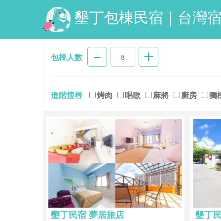
墾丁包棟民宿｜台灣
包棟
人數
進階
搜尋
烤肉
唱歌
麻將
廚房
獨
墾丁民宿 夢居旅店
墾丁民