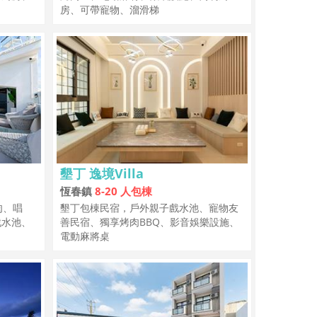
房、可帶寵物、溜滑梯
墾丁 逸境Villa
恆春鎮
8-20 人包棟
肉、唱
墾丁包棟民宿，戶外親子戲水池、寵物友
戲水池、
善民宿、獨享烤肉BBQ、影音娛樂設施、
電動麻將桌