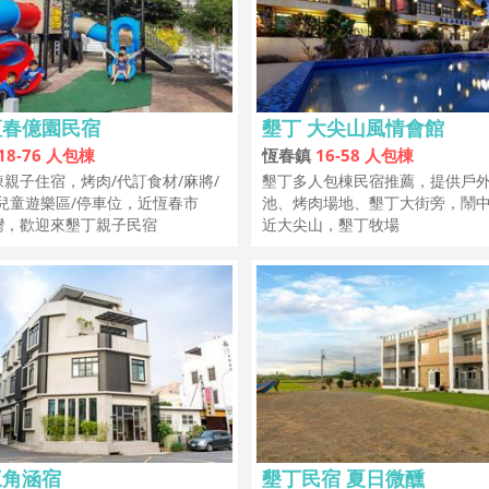
恆春億園民宿
墾丁 大尖山風情會館
18-76 人包棟
恆春鎮
16-58 人包棟
親子住宿，烤肉/代訂食材/麻將/
墾丁多人包棟民宿推薦，提供戶
兒童遊樂區/停車位，近恆春市
池、烤肉場地、墾丁大街旁，鬧
灣，歡迎來墾丁親子民宿
近大尖山，墾丁牧場
三角涵宿
墾丁民宿 夏日微醺