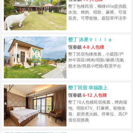
墾丁包棟民宿，獨棟Villa提供戲
水池、烤肉、唱歌、麻將、可借
廚房、可帶寵物、庭院草坪涼亭
墾丁 沐果Ｖｉｌｌａ
恆春鎮
4-8 人包棟
墾丁民宿包棟推薦，小庭院/戶
外午茶區/烤肉/唱歌/麻將/充氣
戲水池/簡易小吧檯/觀景平台
墾丁民宿 幸福路上
恆春鎮
6-12 人包棟
墾丁10人包棟民宿推薦，烤肉場
地、唱歌KTV、打麻將、寵物友
善、廚房煮火鍋、停車位、高CP
值住宿推薦