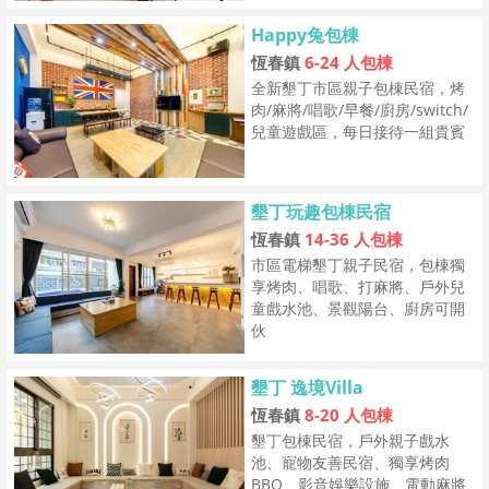
Happy兔包棟
恆春鎮
6-24 人包棟
全新墾丁市區親子包棟民宿，烤
肉/麻將/唱歌/早餐/廚房/switch/
兒童遊戲區，每日接待一組貴賓
墾丁玩趣包棟民宿
恆春鎮
14-36 人包棟
市區電梯墾丁親子民宿，包棟獨
享烤肉、唱歌、打麻將、戶外兒
童戲水池、景觀陽台、廚房可開
伙
墾丁 逸境Villa
恆春鎮
8-20 人包棟
墾丁包棟民宿，戶外親子戲水
池、寵物友善民宿、獨享烤肉
BBQ、影音娛樂設施、電動麻將