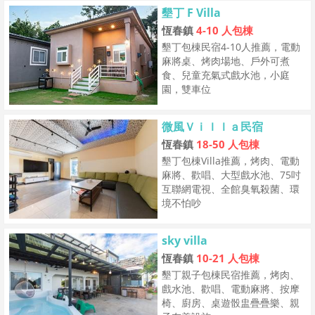
墾丁 F Villa
恆春鎮
4-10 人包棟
墾丁包棟民宿4-10人推薦，電動
麻將桌、烤肉場地、戶外可煮
食、兒童充氣式戲水池，小庭
園，雙車位
微風Ｖｉｌｌａ民宿
恆春鎮
18-50 人包棟
墾丁包棟Villa推薦，烤肉、電動
麻將、歡唱、大型戲水池、75吋
互聯網電視、全館臭氧殺菌、環
境不怕吵
sky villa
恆春鎮
10-21 人包棟
墾丁親子包棟民宿推薦，烤肉、
戲水池、歡唱、電動麻將、按摩
椅、廚房、桌遊骰盅疊疊樂、親