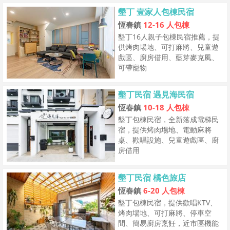
墾丁 壹家人包棟民宿
恆春鎮
12-16 人包棟
墾丁16人親子包棟民宿推薦，提
供烤肉場地、可打麻將、兒童遊
戲區、廚房借用、藍芽麥克風、
可帶寵物
墾丁民宿 遇見海民宿
恆春鎮
10-18 人包棟
墾丁包棟民宿，全新落成電梯民
宿，提供烤肉場地、電動麻將
桌、歡唱設施、兒童遊戲區、廚
房借用
墾丁民宿 橘色旅店
恆春鎮
6-20 人包棟
墾丁包棟民宿，提供歡唱KTV、
烤肉場地、可打麻將、停車空
間、簡易廚房烹飪，近市區機能