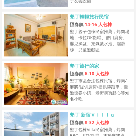
子友善設施
墾丁輕輕旅行民宿
恆春鎮
14-16 人包棟
墾丁親子包棟民宿推薦，烤肉場
地、卡拉OK歡唱、借用廚房、
嬰兒澡盆、充氣戲水池、溜滑
梯、兒童遊戲區
墾丁旅行的家
恆春鎮
6-10 人包棟
墾丁市區合法包棟民宿，烤肉/
麻將/提供廚房/提供腳踏車，慢
遊恆春小鎮、老街購買點心等知
名小吃
墾丁 新宿Ｖｉｌｌａ
恆春鎮
8-32 人包棟
墾丁包棟Villa民宿推薦，烤肉
BBQ、KTV歡唱、電動麻將桌、