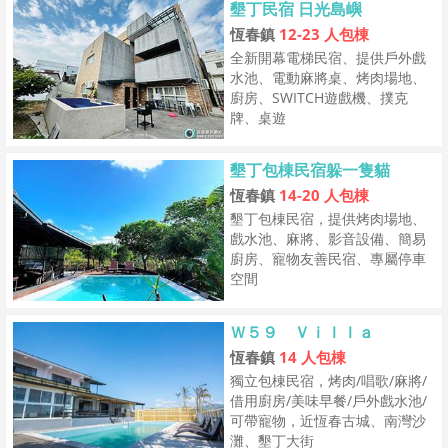
墾丁民宿 日光島嶼
恆春鎮
12-23 人包棟
全新開幕電梯民宿、提供戶外戲
水池、電動麻將桌、烤肉場地、
廚房、SWITCH遊戲機、撲克
牌、桌遊
墾丁包棟民宿躲一隻貓
恆春鎮
14-20 人包棟
墾丁包棟民宿，提供烤肉場地、
戲水池、麻將、影音設備、簡易
廚房、寵物友善民宿、專屬停車
空間
Ｗ５９ Ｖｉｌｌａ
恆春鎮
14 人包棟
獨立包棟民宿，烤肉/唱歌/麻將/
借用廚房/美味早餐/戶外戲水池/
可帶寵物，近恆春古城、南灣沙
灘、墾丁大街