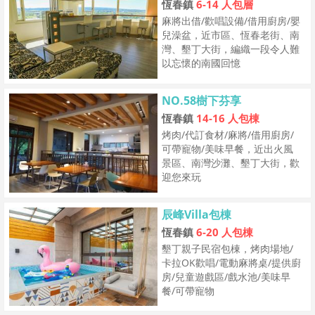
恆春鎮
6-14 人包層
麻將出借/歡唱設備/借用廚房/嬰
兒澡盆，近市區、恆春老街、南
灣、墾丁大街，編織一段令人難
以忘懷的南國回憶
NO.58樹下芬享
恆春鎮
14-16 人包棟
烤肉/代訂食材/麻將/借用廚房/
可帶寵物/美味早餐，近出火風
景區、南灣沙灘、墾丁大街，歡
迎您來玩
辰峰Villa包棟
恆春鎮
6-20 人包棟
墾丁親子民宿包棟，烤肉場地/
卡拉OK歡唱/電動麻將桌/提供廚
房/兒童遊戲區/戲水池/美味早
餐/可帶寵物