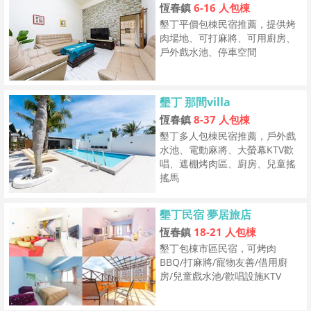
恆春鎮
6-16 人包棟
墾丁平價包棟民宿推薦，提供烤
肉場地、可打麻將、可用廚房、
戶外戲水池、停車空間
墾丁 那間villa
恆春鎮
8-37 人包棟
墾丁多人包棟民宿推薦，戶外戲
水池、電動麻將、大螢幕KTV歡
唱、遮棚烤肉區、廚房、兒童搖
搖馬
墾丁民宿 夢居旅店
恆春鎮
18-21 人包棟
墾丁包棟市區民宿，可烤肉
BBQ/打麻將/寵物友善/借用廚
房/兒童戲水池/歡唱設施KTV