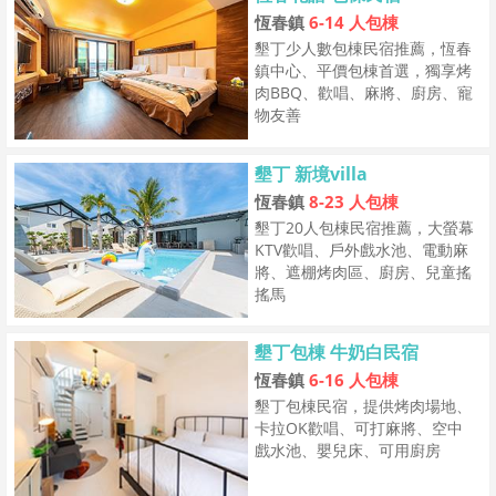
恆春鎮
6-14 人包棟
墾丁少人數包棟民宿推薦，恆春
鎮中心、平價包棟首選，獨享烤
肉BBQ、歡唱、麻將、廚房、寵
物友善
墾丁 新境villa
恆春鎮
8-23 人包棟
墾丁20人包棟民宿推薦，大螢幕
KTV歡唱、戶外戲水池、電動麻
將、遮棚烤肉區、廚房、兒童搖
搖馬
墾丁包棟 牛奶白民宿
恆春鎮
6-16 人包棟
墾丁包棟民宿，提供烤肉場地、
卡拉OK歡唱、可打麻將、空中
戲水池、嬰兒床、可用廚房