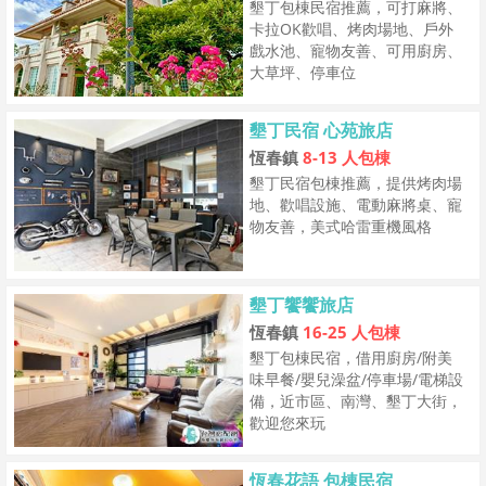
墾丁包棟民宿推薦，可打麻將、
卡拉OK歡唱、烤肉場地、戶外
戲水池、寵物友善、可用廚房、
大草坪、停車位
墾丁民宿 心苑旅店
恆春鎮
8-13 人包棟
墾丁民宿包棟推薦，提供烤肉場
地、歡唱設施、電動麻將桌、寵
物友善，美式哈雷重機風格
墾丁饗饗旅店
恆春鎮
16-25 人包棟
墾丁包棟民宿，借用廚房/附美
味早餐/嬰兒澡盆/停車場/電梯設
備，近市區、南灣、墾丁大街，
歡迎您來玩
恆春花語 包棟民宿