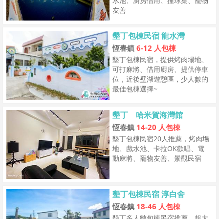
水池、廚房借用、撞球桌、寵物
友善
墾丁包棟民宿 龍水灣
恆春鎮
6-12 人包棟
墾丁包棟民宿，提供烤肉場地、
可打麻將、借用廚房、提供停車
位，近後壁湖遊憩區，少人數的
最佳包棟選擇~
墾丁 哈米賀海灣館
恆春鎮
14-20 人包棟
墾丁包棟民宿20人推薦，烤肉場
地、戲水池、卡拉OK歡唱、電
動麻將、寵物友善、景觀民宿
墾丁包棟民宿 淳白舍
恆春鎮
18-46 人包棟
墾丁多人數包棟民宿推薦，超大