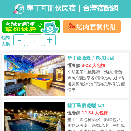
墾丁可開伙民宿｜台灣宿配網
包棟
人數
墾丁旅攝親子包棟民宿
恆春鎮
8-22 人包棟
全新親子包棟民宿，烤肉/電動
麻將/唱歌/早餐/寵物/Switch/借
用廚房/戲水池/電動按摩椅/方便
停車
墾丁民宿 戀戀121
恆春鎮
12-34 人包棟
墾丁莊園包棟民宿，歡唱包廂、
電動麻將桌、烤肉場地、戶外戲