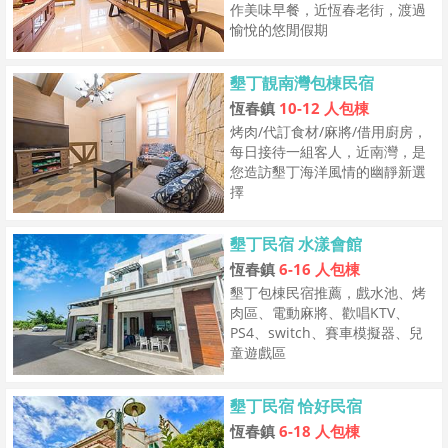
作美味早餐，近恆春老街，渡過
愉悅的悠閒假期
墾丁靚南灣包棟民宿
恆春鎮
10-12 人包棟
烤肉/代訂食材/麻將/借用廚房，
每日接待一組客人，近南灣，是
您造訪墾丁海洋風情的幽靜新選
擇
墾丁民宿 水漾會館
恆春鎮
6-16 人包棟
墾丁包棟民宿推薦，戲水池、烤
肉區、電動麻將、歡唱KTV、
PS4、switch、賽車模擬器、兒
童遊戲區
墾丁民宿 恰好民宿
恆春鎮
6-18 人包棟