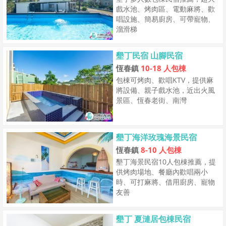
戲水池、烤肉區、電動麻將、歡
唱設施、簡易廚房、可帶寵物、
溜滑梯
墾丁民宿 山腳民宿
恆春鎮
10-18 人包棟
包棟可烤肉、歡唱KTV，提供麻
將設備、親子戲水池，近出火風
景區、恆春老街、南灣
墾丁海洋玫瑰海景民宿
恆春鎮
8-10 人包棟
墾丁海景民宿10人包棟推薦，提
供烤肉場地、餐廳內歡唱兩小
時、可打麻將、借用廚房、寵物
友善
墾丁 夏漣居包棟民宿