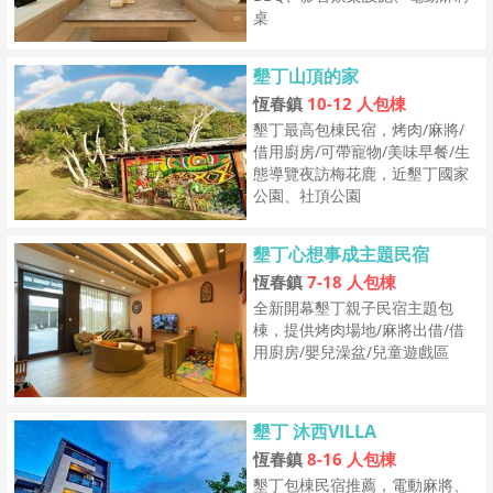
桌
墾丁山頂的家
恆春鎮
10-12 人包棟
墾丁最高包棟民宿，烤肉/麻將/
借用廚房/可帶寵物/美味早餐/生
態導覽夜訪梅花鹿，近墾丁國家
公園、社頂公園
墾丁心想事成主題民宿
恆春鎮
7-18 人包棟
全新開幕墾丁親子民宿主題包
棟，提供烤肉場地/麻將出借/借
用廚房/嬰兒澡盆/兒童遊戲區
墾丁 沐西VILLA
恆春鎮
8-16 人包棟
墾丁包棟民宿推薦，電動麻將、