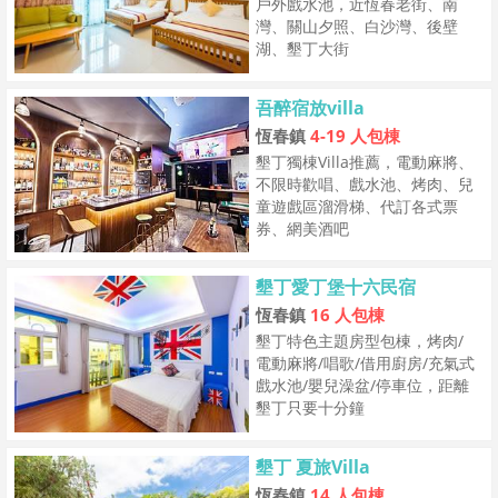
戶外戲水池，近恆春老街、南
灣、關山夕照、白沙灣、後壁
湖、墾丁大街
吾醉宿放villa
恆春鎮
4-19 人包棟
墾丁獨棟Villa推薦，電動麻將、
不限時歡唱、戲水池、烤肉、兒
童遊戲區溜滑梯、代訂各式票
券、網美酒吧
墾丁愛丁堡十六民宿
恆春鎮
16 人包棟
墾丁特色主題房型包棟，烤肉/
電動麻將/唱歌/借用廚房/充氣式
戲水池/嬰兒澡盆/停車位，距離
墾丁只要十分鐘
墾丁 夏旅Villa
恆春鎮
14 人包棟