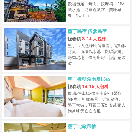
歡唱包廂、烤肉、按摩椅、SPA
戲水池、兒童遊戲室、美味早
餐、Switch
墾丁民宿 伍參民宿
恆春鎮
8-14 人包棟
墾丁12人包棟民宿推薦，電動麻
將桌、頂樓戲水池、歡唱設施、
烤肉場地、借用廚房、設計感裝
潢
墾丁後壁湖雨夏民宿
恆春鎮
14-16 人包棟
歡唱/停車場/借用廚房/可帶寵
物/房間無敵海景，近後壁湖、
墾丁大街，可跟三五好友或家人
泡茶聊天吹吹海風
墾丁北歐風情