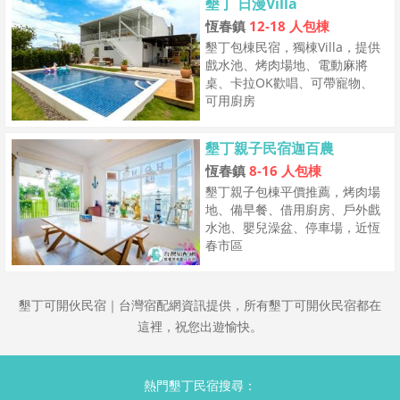
墾丁 日漫Villa
恆春鎮
12-18 人包棟
墾丁包棟民宿，獨棟Villa，提供
戲水池、烤肉場地、電動麻將
桌、卡拉OK歡唱、可帶寵物、
可用廚房
墾丁親子民宿迦百農
恆春鎮
8-16 人包棟
墾丁親子包棟平價推薦，烤肉場
地、備早餐、借用廚房、戶外戲
水池、嬰兒澡盆、停車場，近恆
春市區
墾丁可開伙民宿｜台灣宿配網資訊提供，所有墾丁可開伙民宿都在
這裡，祝您出遊愉快。
熱門墾丁民宿搜尋：