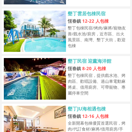
墾丁雲居包棟民宿
恆春鎮
12-22 人包棟
墾丁包棟民宿/烤肉/麻將/寵物友
善/戲水池/廚房，近市區、出火
風景區、南灣、墾丁大街，歡迎
包棟
墾丁民宿 迎薰海洋館
恆春鎮
8-20 人包棟
墾丁包棟民宿，提供戲水池、烤
肉區、歡唱設備、過山車電動麻
將桌、借用廚房、可帶寵物、專
屬停車空間
墾丁JU海相遇包棟
恆春鎮
12-16 人包棟
全新開幕包棟優質首選民宿，烤
肉/代訂食材/麻將/借用廚房/手