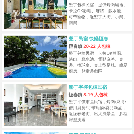
墾丁包棟民宿，提供烤肉場地、
卡拉OK歡唱、麻將、戲水池、
可帶寵物，近墾丁大街、小灣、
南灣
墾丁民宿 快樂恆春
恆春鎮
20-22 人包棟
墾丁包棟民宿，卡拉OK歡唱、
烤肉、戲水池、電動麻將、桌
遊、撞球桌、桌上型足球、簡易
廚房、兒童遊戲區
墾丁寧檸包棟民宿
恆春鎮
8-19 人包棟
墾丁平價市區民宿，烤肉/麻將/
借用廚房/可帶寵物/嬰兒澡盆，
近恆春老街、出火風景區，多種
房型挑選