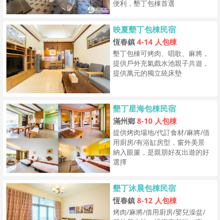
便利，墾丁包棟首選
映夏墾丁包棟民宿
恆春鎮
4-14 人包棟
墾丁包棟可烤肉、唱歌、麻將，
提供戶外充氣戲水池親子共遊，
提供萬元的獨立統床墊
墾丁星海包棟民宿
滿州鄉
8-10 人包棟
提供烤肉場地/代訂食材/麻將/借
用廚房/有浴缸房型，窗外美景
納入眼簾，是親朋好友出遊的好
選擇
墾丁沐晨包棟民宿
恆春鎮
8-12 人包棟
烤肉/麻將/借用廚房/嬰兒澡盆/