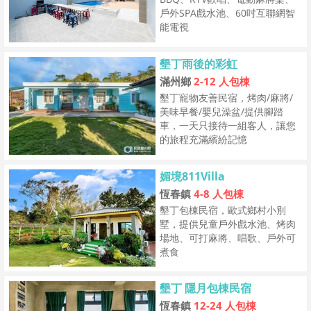
戶外SPA戲水池、60吋互聯網智
能電視
墾丁雨後的彩虹
滿州鄉
2-12 人包棟
墾丁寵物友善民宿，烤肉/麻將/
美味早餐/嬰兒澡盆/提供腳踏
車，一天只接待一組客人，讓您
的旅程充滿繽紛記憶
媚境811Villa
恆春鎮
4-8 人包棟
墾丁包棟民宿，歐式鄉村小別
墅，提供兒童戶外戲水池、烤肉
場地、可打麻將、唱歌、戶外可
煮食
墾丁 隱月包棟民宿
恆春鎮
12-24 人包棟