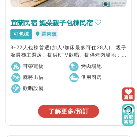
宜蘭民宿 嫣朵親子包棟民宿
可包棟
羅東鎮
8~22人包棟首選(加人/加床最多可住28人)、親子
溜滑梯主題房、提供KTV歡唱、提供烤肉場地，宜
蘭嫣朵親子包棟民宿是您來宜蘭的包...
可帶寵物
烤肉場地
麻將出借
借用廚房
歡唱設備
了解更多/預訂