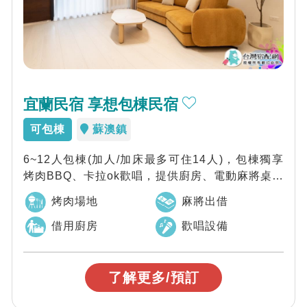
宜蘭民宿 享想包棟民宿
可包棟
蘇澳鎮
6~12人包棟(加人/加床最多可住14人)，包棟獨享
烤肉BBQ、卡拉ok歡唱，提供廚房、電動麻將桌、
桌遊、戲水池(季節限定)，近南...
烤肉場地
麻將出借
借用廚房
歡唱設備
了解更多/預訂