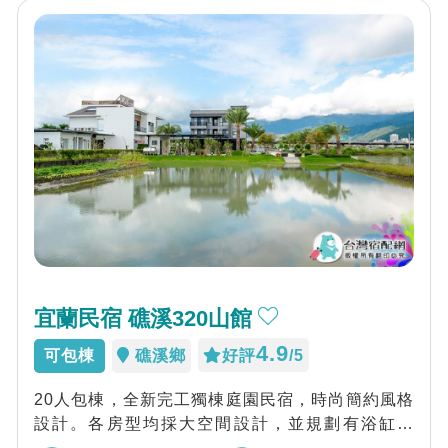
宜蘭民宿 礁溪320山館
4.9
可包棟
礁溪鄉
好評
/5
20人包棟，全新完工獨棟庭園民宿，時尚簡約風格
設計。各房型均採大空間設計，並規劃有浴缸設
備。寬敞公用客廳，家族聚會及公司出遊包棟首...