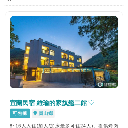
宜蘭民宿 維瑜的家旗艦二館
可包棟
員山鄉
8~16人入住(加人/加床最多可住24人)、提供烤肉