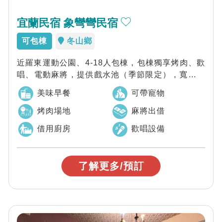
宜蘭民宿 象彎彎民宿
可包棟
冬山鄉
近羅東運動公園、4-18人包棟，包棟獨享烤肉、歡
唱、電動麻將，提供戲水池（季節限定），寬敞明
亮的交誼空間、寵物友善民宿
美味早餐
可帶寵物
烤肉場地
麻將出借
借用廚房
歡唱設備
了解更多/預訂