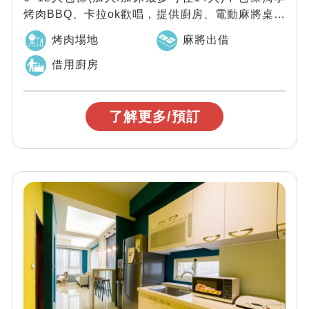
烤肉BBQ、卡拉ok歡唱，提供廚房、電動麻將桌、
桌遊、戲水池(季節限定)，近南...
烤肉場地
麻將出借
借用廚房
了解更多/預訂