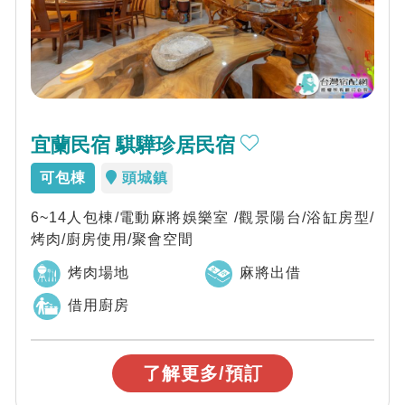
宜蘭民宿 騏驊珍居民宿
可包棟
頭城鎮
6~14人包棟/電動麻將娛樂室 /觀景陽台/浴缸房型/
烤肉/廚房使用/聚會空間
烤肉場地
麻將出借
借用廚房
了解更多/預訂