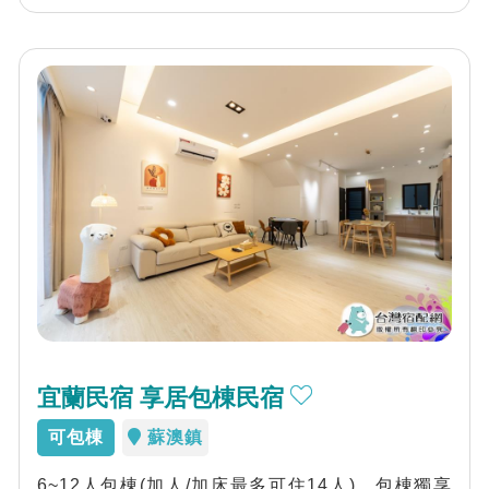
宜蘭民宿 享居包棟民宿
可包棟
蘇澳鎮
6~12人包棟(加人/加床最多可住14人)，包棟獨享