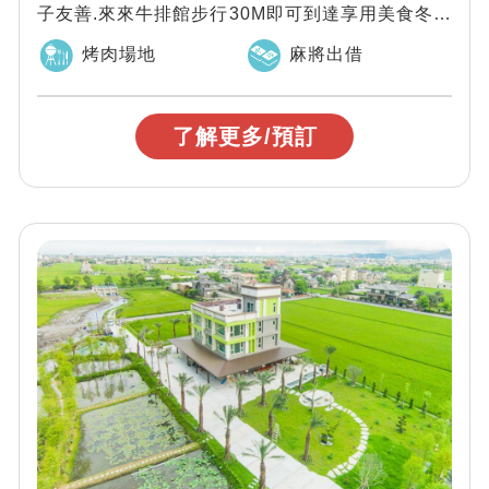
子友善.來來牛排館步行30M即可到達享用美食冬山
河親水公園300M即可到達童玩節...
烤肉場地
麻將出借
了解更多/預訂