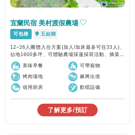
宜蘭民宿 美村渡假農場
可包棟
五結鄉
12~26人團體入住方案(加人/加床最多可住33人)、
佔地1600多坪、可體驗農場採蓮採荷活動、摘菜樂
(季節限定)、近五結傳藝中心...
美味早餐
可帶寵物
烤肉場地
麻將出借
借用廚房
歡唱設備
了解更多/預訂