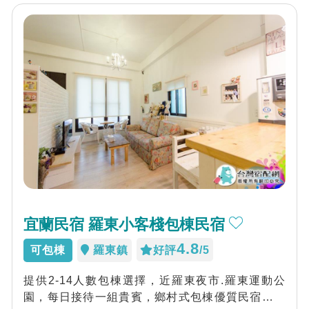
宜蘭民宿 羅東小客棧包棟民宿
4.8
可包棟
羅東鎮
好評
/5
提供2-14人數包棟選擇，近羅東夜市.羅東運動公
園，每日接待一組貴賓，鄉村式包棟優質民宿。喜