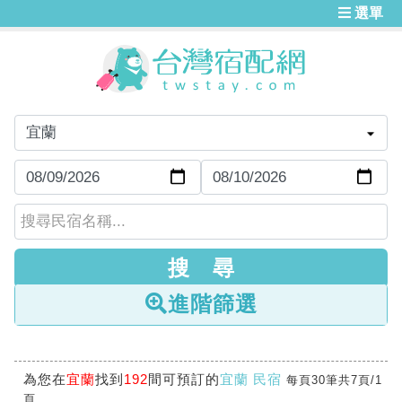
選單
進階篩選
為您在
宜蘭
找到
192
間可預訂的
宜蘭 民宿
每頁30筆共7頁/1
頁