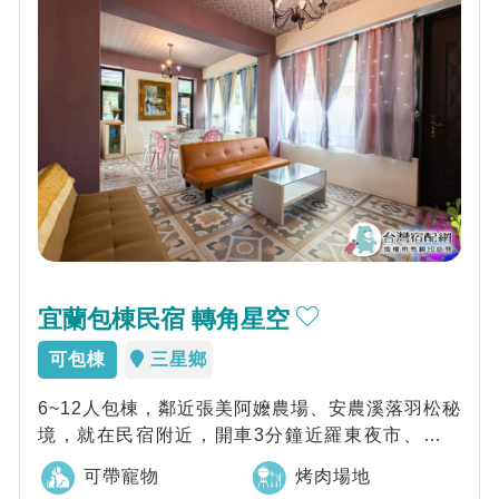
宜蘭包棟民宿 轉角星空
可包棟
三星鄉
6~12人包棟，鄰近張美阿嬤農場、安農溪落羽松秘
境，就在民宿附近，開車3分鐘近羅東夜市、梅花
湖、清水地熱、九寮溪，往太平山的路上往...
可帶寵物
烤肉場地