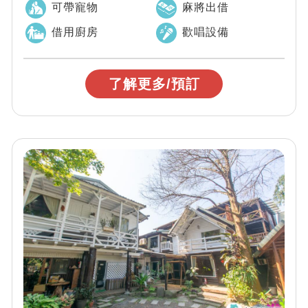
可帶寵物
麻將出借
借用廚房
歡唱設備
了解更多/預訂