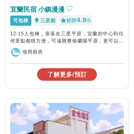
宜蘭民宿 小鎮漫漫
4.9
可包棟
三星鄉
好評
/5
12-15人包棟，座落在三星平原，宜蘭的中心到任
何景點都很方便，可遠眺整個蘭陽平原，更可以看
到宜蘭的地標龜山島，來到小鎮漫漫一定讓...
借用廚房
了解更多/預訂