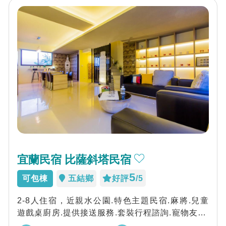
宜蘭民宿 比薩斜塔民宿
5
可包棟
五結鄉
好評
/5
2-8人住宿，近親水公園.特色主題民宿.麻將.兒童
遊戲桌廚房.提供接送服務.套裝行程諮詢.寵物友善.
來到比薩斜塔~享受屬於自己的獨...