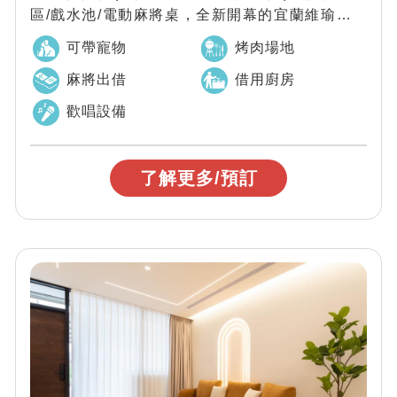
區/戲水池/電動麻將桌，全新開幕的宜蘭維瑜的家
旗艦二館，質感奢華城堡美學，專屬...
可帶寵物
烤肉場地
麻將出借
借用廚房
歡唱設備
了解更多/預訂