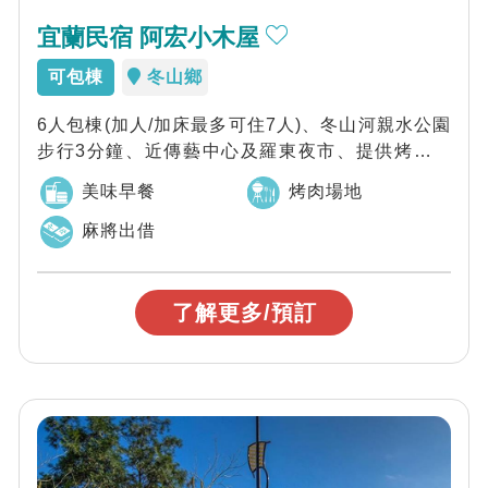
宜蘭民宿 阿宏小木屋
可包棟
冬山鄉
6人包棟(加人/加床最多可住7人)、冬山河親水公園
步行3分鐘、近傳藝中心及羅東夜市、提供烤肉場
地及麻將桌，宜蘭阿宏小木屋就位於冬山...
美味早餐
烤肉場地
麻將出借
了解更多/預訂