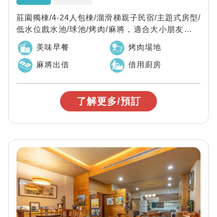
莊園獨棟/4-24人包棟/溜滑梯親子民宿/主題式房型/
低水位戲水池/球池/烤肉/麻將，適合大小朋友放電
的包棟民宿
美味早餐
烤肉場地
麻將出借
借用廚房
了解更多/預訂