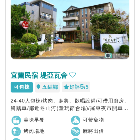
宜蘭民宿 堤亞瓦舍
5
可包棟
五結鄉
好評
/5
24-40人包棟/烤肉、麻將、歡唱設備/可借用廚房、
腳踏車/鄰近冬山河(童玩節會場)/羅東夜市開車10
分鐘
美味早餐
可帶寵物
烤肉場地
麻將出借