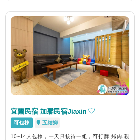
宜蘭民宿 加馨民宿Jiaxin
可包棟
五結鄉
10~14人包棟，一天只接待一組，可打牌.烤肉.親