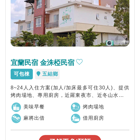
宜蘭民宿 金洙椏民宿
可包棟
五結鄉
8~24人入住方案(加人/加床最多可住30人)、提供
烤肉場地、專用廚房，近羅東夜市、近冬山水火同
源、近冬山河親水公園、近傳藝中心，...
美味早餐
烤肉場地
麻將出借
借用廚房