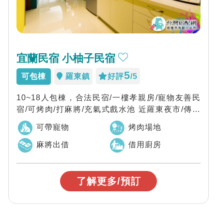
宜蘭民宿 小柚子民宿
5
可包棟
羅東鎮
好評
/5
10~18人包棟，合法民宿/一樓孝親房/寵物友善民
宿/可烤肉/打麻將/充氣式戲水池 近羅東夜市/傳統
藝術中心/冬山河親水公園(童...
可帶寵物
烤肉場地
麻將出借
借用廚房
了解更多/預訂