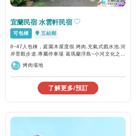
宜蘭民宿 水雲軒民宿
可包棟
五結鄉
8~47人包棟，庭園木屋度假.烤肉.充氣式戲水池.河
岸景觀步道.專屬停車場 葛瑪蘭浮島~小河文化之約
(需付費).卡拉OK(外叫廠...
烤肉場地
了解更多/預訂