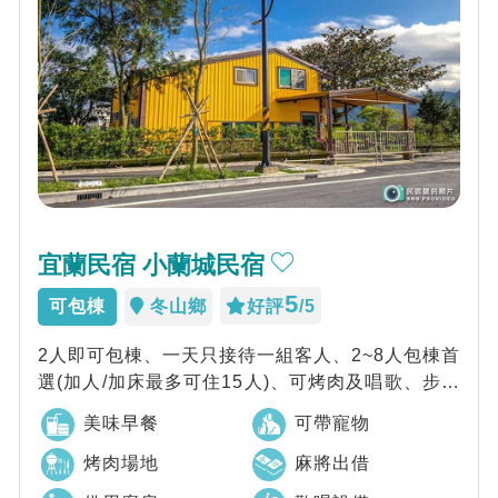
宜蘭民宿 小蘭城民宿
5
可包棟
冬山鄉
好評
/5
2人即可包棟、一天只接待一組客人、2~8人包棟首
選(加人/加床最多可住15人)、可烤肉及唱歌、步行
即可到達假日夜市(週六晚上)，在...
美味早餐
可帶寵物
烤肉場地
麻將出借