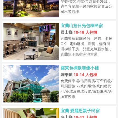
早餐/嬰兒澡盆/每房皆有浴缸，
適合宜蘭親子民宿家族聚會及公
司出遊包棟
宜蘭山拾日光包棟民宿
員山鄉
10-18 人包棟
宜蘭獨棟庭園民宿，烤肉、卡拉
OK、電動麻將、廚房，備有溜
滑梯親子房、兒童充氣戲水池，
宜蘭親子民宿泳池首選
羅東包棟歐嗨優小棧
羅東鎮
10-14 人包棟
免費停車場/借用廚房/可帶寵物/
可刷國旅卡/烤肉場地/烤肉餐代
訂/桌球及撞球設備/電動麻將/近
羅東夜市
宜蘭 愛麗思親子民宿
冬山鄉
10-42 人包棟