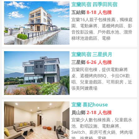
宜蘭民宿 四季田民宿
五結鄉
8-18 人包棟
宜蘭16人親子包棟推薦，獨棟庭
園、電動麻將、遮棚烤肉區、影
音投影設備、戶外戲水池、溜滑
梯球池遊戲區、電梯
宜蘭民宿 三星拱月
三星鄉
6-26 人包棟
宜蘭民宿包棟，提供電動麻將
桌、遮棚烤肉BBQ、卡拉OK歡
唱、兒童遊戲區、可用廚房，近
張美阿嬤農場
宜蘭 喜妃house
員山鄉
2-18 人包棟
宜蘭少人數包棟推薦，兒童戲水
池、歡唱設施、電動麻將、
Switch、廚房可煮火鍋、烤肉場
地、按摩椅、電梯