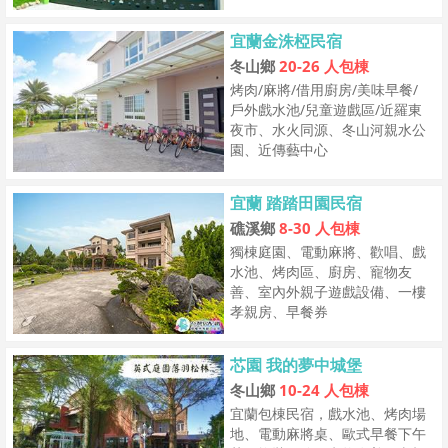
宜蘭金洙椏民宿
冬山鄉
20-26 人包棟
烤肉/麻將/借用廚房/美味早餐/
戶外戲水池/兒童遊戲區/近羅東
夜市、水火同源、冬山河親水公
園、近傳藝中心
宜蘭 踏踏田園民宿
礁溪鄉
8-30 人包棟
獨棟庭園、電動麻將、歡唱、戲
水池、烤肉區、廚房、寵物友
善、室內外親子遊戲設備、一樓
孝親房、早餐券
芯園 我的夢中城堡
冬山鄉
10-24 人包棟
宜蘭包棟民宿，戲水池、烤肉場
地、電動麻將桌、歐式早餐下午