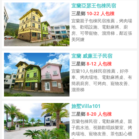
宜蘭亞瑟王包棟民宿
三星鄉
10-22 人包棟
宜蘭親子包棟民宿推薦，烤肉場
地、歡唱設施、電動麻將、廚
房、可帶寵物、溜滑梯，鄰近張
美阿嬤
宜蘭 威廉王子民宿
三星鄉
8-12 人包棟
宜蘭10人包棟民宿推薦，好停
車、烤肉場地、電動麻將桌、有
簡易廚房、可烤肉、寵物友善、
溜滑梯
旅墅Villa101
三星鄉
8-20 人包棟
宜蘭包棟民宿，電動麻將桌、親
子戲水池、視聽歡唱娛樂室、烤
肉場地、寵物友善、茶包點心櫃