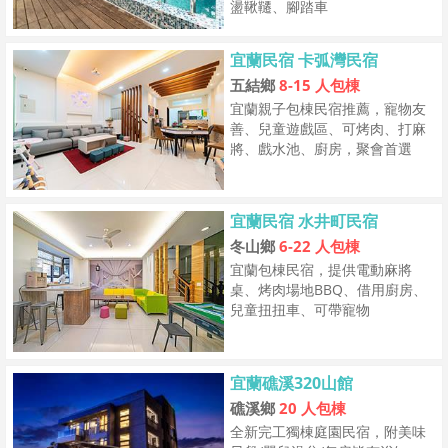
盪鞦韆、腳踏車
宜蘭民宿 卡弧灣民宿
五結鄉
8-15 人包棟
宜蘭親子包棟民宿推薦，寵物友
善、兒童遊戲區、可烤肉、打麻
將、戲水池、廚房，聚會首選
宜蘭民宿 水井町民宿
冬山鄉
6-22 人包棟
宜蘭包棟民宿，提供電動麻將
桌、烤肉場地BBQ、借用廚房、
兒童扭扭車、可帶寵物
宜蘭礁溪320山館
礁溪鄉
20 人包棟
全新完工獨棟庭園民宿，附美味