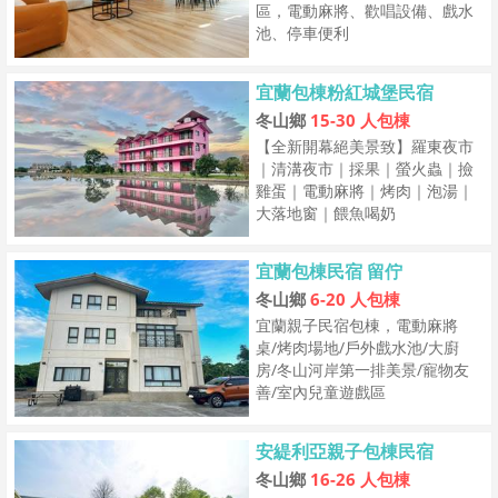
區，電動麻將、歡唱設備、戲水
池、停車便利
宜蘭包棟粉紅城堡民宿
冬山鄉
15-30 人包棟
【全新開幕絕美景致】羅東夜市
｜清溝夜市｜採果｜螢火蟲｜撿
雞蛋｜電動麻將｜烤肉｜泡湯｜
大落地窗｜餵魚喝奶
宜蘭包棟民宿 留佇
冬山鄉
6-20 人包棟
宜蘭親子民宿包棟，電動麻將
桌/烤肉場地/戶外戲水池/大廚
房/冬山河岸第一排美景/寵物友
善/室內兒童遊戲區
安緹利亞親子包棟民宿
冬山鄉
16-26 人包棟