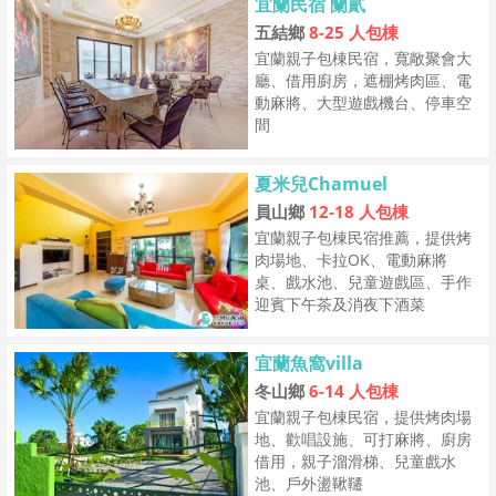
宜蘭民宿 蘭貳
五結鄉
8-25 人包棟
宜蘭親子包棟民宿，寬敞聚會大
廳、借用廚房，遮棚烤肉區、電
動麻將、大型遊戲機台、停車空
間
夏米兒Chamuel
員山鄉
12-18 人包棟
宜蘭親子包棟民宿推薦，提供烤
肉場地、卡拉OK、電動麻將
桌、戲水池、兒童遊戲區、手作
迎賓下午茶及消夜下酒菜
宜蘭魚窩villa
冬山鄉
6-14 人包棟
宜蘭親子包棟民宿，提供烤肉場
地、歡唱設施、可打麻將、廚房
借用，親子溜滑梯、兒童戲水
池、戶外盪鞦韆