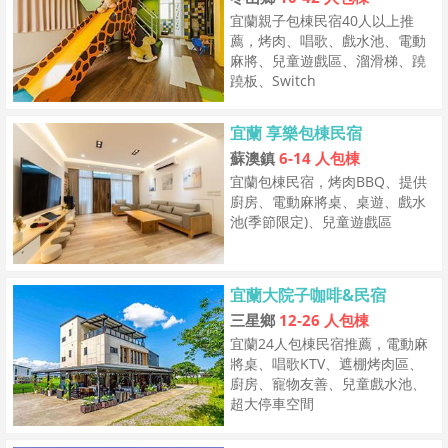
宜蘭親子包棟民宿40人以上推
薦，烤肉、唱歌、戲水池、電動
麻將、兒童遊戲區、溜滑梯、蹺
蹺板、Switch
宜蘭 享樂包棟民宿
蘇澳鎮
6-14 人包棟
宜蘭包棟民宿，烤肉BBQ、提供
廚房、電動麻將桌、桌遊、戲水
池(季節限定)、兒童遊戲區
宜蘭大院子咖啡&民宿
三星鄉
12-26 人包棟
宜蘭24人包棟民宿推薦，電動麻
將桌、唱歌KTV、遮棚烤肉區、
廚房、寵物友善、兒童戲水池、
超大停車空間