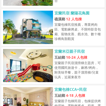
台
宜蘭民宿 蘭陽花鳥園
礁溪鄉
12 人包棟
宜蘭包棟民宿推薦，專業烤肉
區、電動麻將桌、不限時影音包
廂、寵物友善、戲水池、數十種
珍稀鳥類觀賞
宜蘭米亞親子民宿
五結鄉
10-24 人包棟
宜蘭親子民宿溜滑梯主題房，可
使用國民旅遊卡，麻將/烤肉，
附美味早餐，親子溜滑梯/兒童
玩具，近羅東夜市
宜蘭包棟CCA+民宿
五結鄉
4-18 人包棟
宜蘭親子包棟民宿，包棟提供烤
肉場地、電動麻將桌、廚房、電