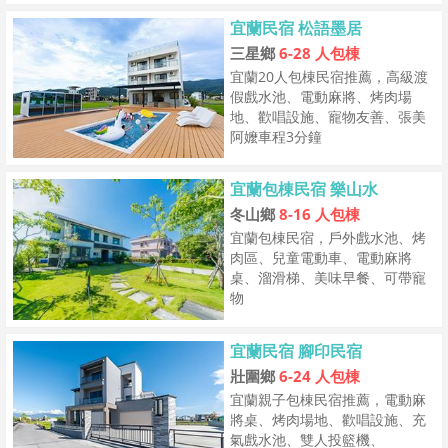
宜蘭民宿 松語墨居
三星鄉
6-28 人包棟
宜蘭20人包棟民宿推薦，高級渡
假戲水池、電動麻將、烤肉場
地、歡唱設施、寵物友善、張美
阿嬤車程3分鐘
宜蘭包棟民宿 樂山水
冬山鄉
8-16 人包棟
宜蘭包棟民宿，戶外戲水池、烤
肉區、兒童電動車、電動麻將
桌、溜滑梯、美味早餐、可帶寵
物
宜蘭民宿 腳印民宿
壯圍鄉
6-24 人包棟
宜蘭親子包棟民宿推薦，電動麻
將桌、烤肉場地、歡唱設施、充
氣戲水池、雙人投籃機、