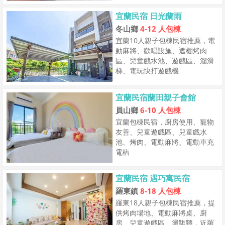
宜蘭民宿 日光蘭雨
冬山鄉
4-12 人包棟
宜蘭10人親子包棟民宿推薦，電
動麻將、歡唱設施、遮棚烤肉
區、兒童戲水池、遊戲區、溜滑
梯、電玩快打遊戲機
宜蘭民宿蘭田親子會館
員山鄉
6-10 人包棟
宜蘭包棟民宿，廚房使用、寵物
友善、兒童遊戲區、兒童戲水
池、烤肉、電動麻將、電動車充
電樁
宜蘭民宿 遇巧寓民宿
羅東鎮
8-18 人包棟
羅東18人親子包棟民宿推薦，提
供烤肉場地、電動麻將桌、廚
房、兒童遊戲區、盪鞦韆，近羅