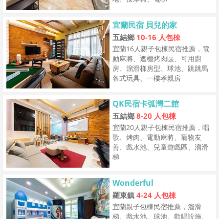
宜蘭民宿 貝兒的家
五結鄉
10-16 人包棟
宜蘭16人親子包棟民宿推薦，電
動麻將、遮棚烤肉區、可用廚
房、溜滑梯房型、球池、跳跳馬
各式玩具、一樓孝親房
QK民宿卡弧灣二館
五結鄉
8-20 人包棟
宜蘭20人親子包棟民宿推薦，唱
歌、烤肉、電動麻將、寵物友
善、戲水池、兒童遊戲區、溜滑
梯
Wonderful
羅東鎮
4-24 人包棟
宜蘭親子包棟民宿推薦，溜滑
梯、戲水池、球池、歡唱設施、