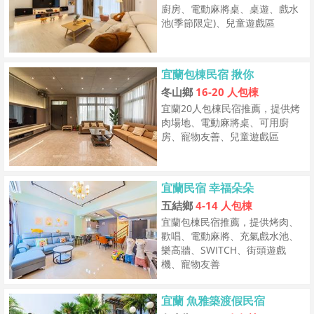
廚房、電動麻將桌、桌遊、戲水
池(季節限定)、兒童遊戲區
宜蘭包棟民宿 揪你
冬山鄉
16-20 人包棟
宜蘭20人包棟民宿推薦，提供烤
肉場地、電動麻將桌、可用廚
房、寵物友善、兒童遊戲區
宜蘭民宿 幸福朵朵
五結鄉
4-14 人包棟
宜蘭包棟民宿推薦，提供烤肉、
歡唱、電動麻將、充氣戲水池、
樂高牆、SWITCH、街頭遊戲
機、寵物友善
宜蘭 魚雅築渡假民宿