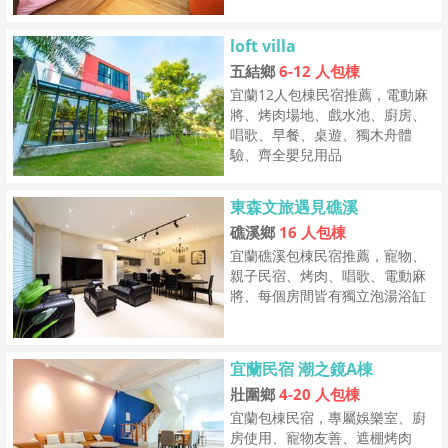
loft villa
五結鄉
6-12 人包棟
宜蘭12人包棟民宿推薦，電動麻
將、烤肉場地、戲水池、廚房、
唱歌、早餐、桌遊、獨木舟體
驗、齊全嬰兒用品
東森文旅遇見礁溪
礁溪鄉
16 人包棟
宜蘭礁溪包棟民宿推薦，寵物、
親子民宿、烤肉、唱歌、電動麻
將、每個房間皆有獨立泡湯浴缸
宜蘭民宿 潮之鏡A棟
壯圍鄉
4-20 人包棟
宜蘭包棟民宿，專屬娛樂室、廚
房使用、寵物友善、遮棚烤肉