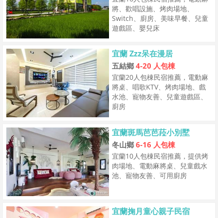
將、歡唱設施、烤肉場地、
Switch、廚房、美味早餐、兒童
遊戲區、嬰兒床
宜蘭 Zzz呆在漫居
五結鄉
4-20 人包棟
宜蘭20人包棟民宿推薦，電動麻
將桌、唱歌KTV、烤肉場地、戲
水池、寵物友善、兒童遊戲區、
廚房
宜蘭斑馬芭芭菈小別墅
冬山鄉
6-16 人包棟
宜蘭10人包棟民宿推薦，提供烤
肉場地、電動麻將桌、兒童戲水
池、寵物友善、可用廚房
宜蘭掬月童心親子民宿