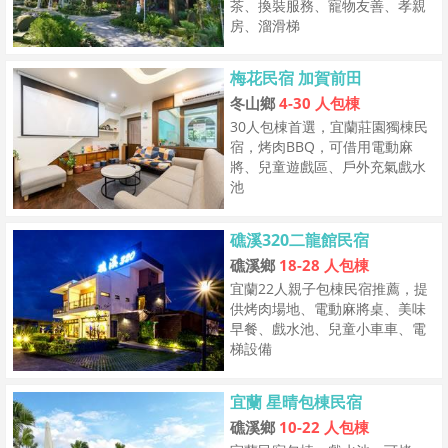
茶、換裝服務、寵物友善、孝親
房、溜滑梯
梅花民宿 加賀前田
冬山鄉
4-30 人包棟
30人包棟首選，宜蘭莊園獨棟民
宿，烤肉BBQ，可借用電動麻
將、兒童遊戲區、戶外充氣戲水
池
礁溪320二龍館民宿
礁溪鄉
18-28 人包棟
宜蘭22人親子包棟民宿推薦，提
供烤肉場地、電動麻將桌、美味
早餐、戲水池、兒童小車車、電
梯設備
宜蘭 星晴包棟民宿
礁溪鄉
10-22 人包棟