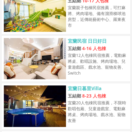
五結鄉
10-17 人包棟
宜蘭親子包棟民宿推薦，可打麻
將、烤肉場地、備有溜滑梯球池
房型，近傳統藝術中心、羅東夜
市
宜蘭民宿 日日好日
五結鄉
4-16 人包棟
宜蘭12人包棟民宿推薦，電動麻
將桌、歡唱設施、烤肉場地、兒
童遊戲區、戲水池、寵物友善、
Switch
宜蘭日暮里Villa
五結鄉
8-23 人包棟
宜蘭20人包棟民宿推薦，不限時
歡唱包廂、兒童遊戲室、電動麻
將桌、烤肉場地、戲水池、寵物
友善