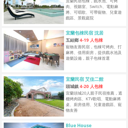
宜蘭民宿包棟，戲水池、可烤
肉、視聽室、Switch、電動麻
將、可唱歌、可帶寵物、兒童遊
戲區、景觀庭院
宜蘭包棟民宿 沈居
五結鄉
4-19 人包棟
寵物友善民宿，包棟可烤肉、打
麻將、借用廚房，提供戲水池及
遊樂設備，親子包棟首選
宜蘭民宿 艾佳二館
頭城鎮
4-20 人包棟
宜蘭頭城20人親子民宿推薦，遮
棚烤肉區、KTV歡唱、電動麻將
桌、廚房借用、兒童遊戲區、寵
物友善
Blue House