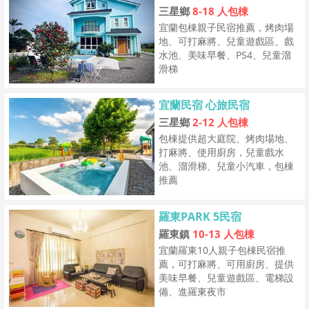
三星鄉
8-18 人包棟
宜蘭包棟親子民宿推薦，烤肉場
地、可打麻將、兒童遊戲區、戲
水池、美味早餐、PS4、兒童溜
滑梯
宜蘭民宿 心旅民宿
三星鄉
2-12 人包棟
包棟提供超大庭院、烤肉場地、
打麻將、使用廚房，兒童戲水
池、溜滑梯、兒童小汽車，包棟
推薦
羅東PARK 5民宿
羅東鎮
10-13 人包棟
宜蘭羅東10人親子包棟民宿推
薦，可打麻將、可用廚房、提供
美味早餐、兒童遊戲區、電梯設
備、進羅東夜市