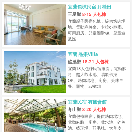
宜蘭包棟民宿 月桂田
三星鄉
8-15 人包棟
宜蘭親子民宿包棟，提供烤肉場
地、電動麻將桌、卡拉ok歡唱、
可用廚房、兒童溜滑梯、兒童遊
戲區
宜蘭 品樂Villa
礁溪鄉
18-21 人包棟
宜蘭18人包棟民宿推薦，電動麻
將、超大戲水池、唱歌卡拉
OK、烤肉場地、廚房、美味早
餐、寵物、Switch
宜蘭民宿 有風會館
冬山鄉
8-20 人包棟
宜蘭包棟民宿，提供烤肉場地、
電動麻將、廚房、戲水池、釣魚
池、籃球場、羽毛球、大草皮、