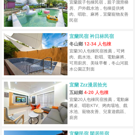
宜蘭親子包棟民宿，親子溜滑梯
房、戶外戲水池，包棟提供烤
肉、唱歌、麻將，宜蘭寵物友善
民宿
宜蘭民宿 衿日林民宿
冬山鄉
12-34 人包棟
宜蘭30人包棟民宿推薦，可烤
肉、戲水池、歡唱、電動麻將、
可用廚房、美味早餐，冬山河親
水公園正對面
宜蘭 Zzz漫居拾光
五結鄉
4-20 人包棟
宜蘭20人包棟民宿推薦，電動麻
將桌、唱歌KTV、烤肉場地、戲
水池、寵物友善、兒童遊戲區、
廚房
宜蘭民宿 閑居民宿