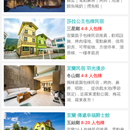
雞蛋｜電動麻將｜烤肉｜泡湯｜
餵魚喝奶｜撈魚蝦｜
莎拉公主包棟民宿
三星鄉
4-8 人包棟
宜蘭親子包棟民宿推薦，歡唱設
施、烤肉場地、電動麻將、借用
廚房、可帶寵物、方便停車、溜
滑梯、一樓孝親房
宜蘭民宿 羽光漫步
冬山鄉
4-8 人包棟
獨棟庭園包棟民宿，烤肉、麻
將、唱歌、、提供戲水池(季節
限定)，近羅東運動公園、梅花
湖、羅東夜市！
宜蘭 傳遞幸福爵士館
五結鄉
8-20 人包棟
宜蘭16人包棟民宿推薦，電動麻