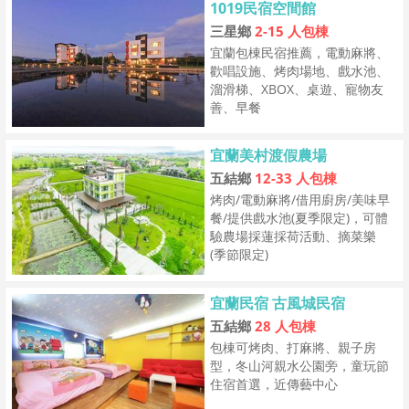
1019民宿空間館
三星鄉
2-15 人包棟
宜蘭包棟民宿推薦，電動麻將、
歡唱設施、烤肉場地、戲水池、
溜滑梯、XBOX、桌遊、寵物友
善、早餐
宜蘭美村渡假農場
五結鄉
12-33 人包棟
烤肉/電動麻將/借用廚房/美味早
餐/提供戲水池(夏季限定)，可體
驗農場採蓮採荷活動、摘菜樂
(季節限定)
宜蘭民宿 古風城民宿
五結鄉
28 人包棟
包棟可烤肉、打麻將、親子房
型，冬山河親水公園旁，童玩節
住宿首選，近傳藝中心