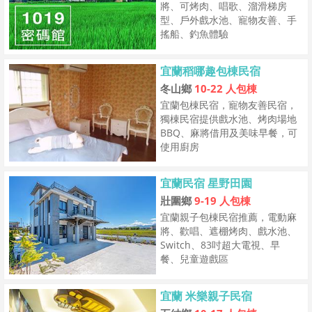
將、可烤肉、唱歌、溜滑梯房
型、戶外戲水池、寵物友善、手
搖船、釣魚體驗
宜蘭稻哪趣包棟民宿
冬山鄉
10-22 人包棟
宜蘭包棟民宿，寵物友善民宿，
獨棟民宿提供戲水池、烤肉場地
BBQ、麻將借用及美味早餐，可
使用廚房
宜蘭民宿 星野田園
壯圍鄉
9-19 人包棟
宜蘭親子包棟民宿推薦，電動麻
將、歡唱、遮棚烤肉、戲水池、
Switch、​83吋超大電視、早
餐、兒童遊戲區
宜蘭 米樂親子民宿