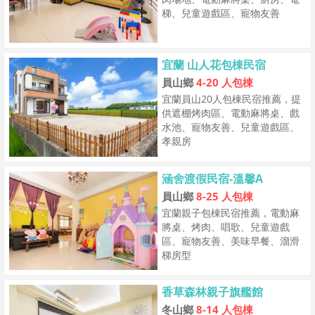
梯、兒童遊戲區、寵物友善
宜蘭 山人花包棟民宿
員山鄉
4-20 人包棟
宜蘭員山20人包棟民宿推薦，提
供遮棚烤肉區、電動麻將桌、戲
水池、寵物友善、兒童遊戲區、
孝親房
涵舍渡假民宿-溫馨A
員山鄉
8-25 人包棟
宜蘭親子包棟民宿推薦，電動麻
將桌、烤肉、唱歌、兒童遊戲
區、寵物友善、美味早餐、溜滑
梯房型
香草森林親子旗艦館
冬山鄉
8-14 人包棟