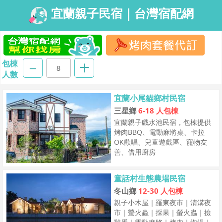
宜蘭親子民宿｜台灣宿配網
包棟
人數
宜蘭小尾貓鄉村民宿
三星鄉
6-18 人包棟
宜蘭親子戲水池民宿，包棟提供
烤肉BBQ、電動麻將桌、卡拉
OK歡唱、兒童遊戲區、寵物友
善、借用廚房
童話村生態農場民宿
冬山鄉
12-30 人包棟
親子小木屋｜羅東夜市｜清溝夜
市｜螢火蟲｜採果｜螢火蟲｜撿