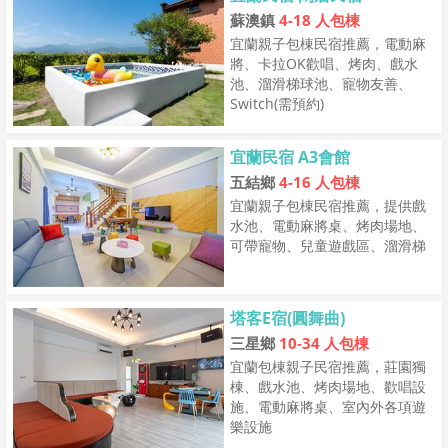
蘇澳鎮
4-18 人包棟
宜蘭親子包棟民宿推薦，電動麻
將、卡拉OK歡唱、烤肉、戲水
池、溜滑梯球池、寵物友善、
Switch(需預約)
宜蘭民宿 A3會館
五結鄉
4-16 人包棟
宜蘭親子包棟民宿推薦，提供戲
水池、電動麻將桌、烤肉場地、
可帶寵物、兒童遊戲區、溜滑梯
塔客E宿(圓舞曲)
三星鄉
10-34 人包棟
宜蘭包棟親子民宿推薦，莊園獨
棟、戲水池、烤肉場地、歡唱設
施、電動麻將桌、室內外各項遊
樂設施