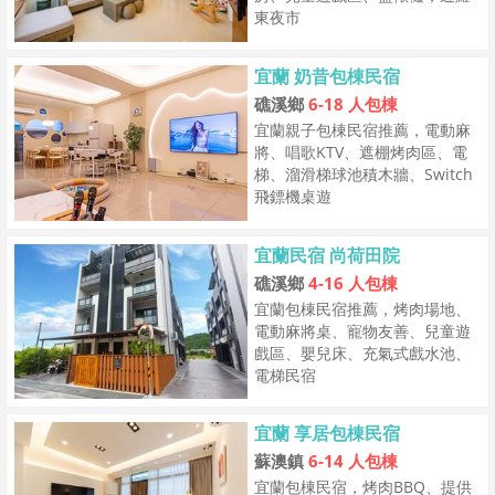
東夜市
宜蘭 奶昔包棟民宿
礁溪鄉
6-18 人包棟
宜蘭親子包棟民宿推薦，電動麻
將、唱歌KTV、遮棚烤肉區、電
梯、溜滑梯球池積木牆、Switch
飛鏢機桌遊
宜蘭民宿 尚荷田院
礁溪鄉
4-16 人包棟
宜蘭包棟民宿推薦，烤肉場地、
電動麻將桌、寵物友善、兒童遊
戲區、嬰兒床、充氣式戲水池、
電梯民宿
宜蘭 享居包棟民宿
蘇澳鎮
6-14 人包棟
宜蘭包棟民宿，烤肉BBQ、提供