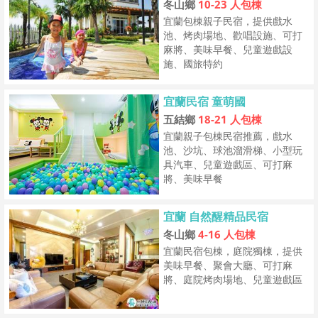
冬山鄉
10-23 人包棟
宜蘭包棟親子民宿，提供戲水
池、烤肉場地、歡唱設施、可打
麻將、美味早餐、兒童遊戲設
施、國旅特約
宜蘭民宿 童萌國
五結鄉
18-21 人包棟
宜蘭親子包棟民宿推薦，戲水
池、沙坑、球池溜滑梯、小型玩
具汽車、兒童遊戲區、可打麻
將、美味早餐
宜蘭 自然醒精品民宿
冬山鄉
4-16 人包棟
宜蘭民宿包棟，庭院獨棟，提供
美味早餐、聚會大廳、可打麻
將、庭院烤肉場地、兒童遊戲區