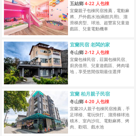
五結鄉
4-22 人包棟
宜蘭親子包棟民宿推薦，電動麻
將、戶外戲水池(兩館共用)、溜
滑梯房型、球池、超豐富兒童遊
戲區、兒童電動機車
宜蘭民宿 老闆的家
冬山鄉
2-12 人包棟
宜蘭包棟民宿，莊園包棟民宿、
廚房借用、兒童遊戲區、烤肉場
地，享受悠閒假期最佳選擇
宜蘭 柏月親子民宿
冬山鄉
4-20 人包棟
宜蘭20人親子包棟民宿推薦，手
足球檯、電玩快打、溜滑梯球池
積木、室內沙坑、電動麻將、烤
肉、歡唱、戲水池