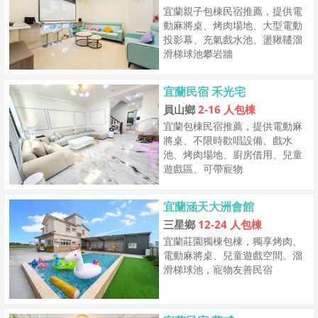
宜蘭親子包棟民宿推薦，提供電
動麻將桌、烤肉場地、大型電動
投影幕、充氣戲水池、盪鞦韆溜
滑梯球池攀岩牆
宜蘭民宿 禾光宅
員山鄉
2-16 人包棟
宜蘭包棟民宿推薦，提供電動麻
將桌、不限時歡唱設備、戲水
池、烤肉場地、廚房借用、兒童
遊戲區、可帶寵物
宜蘭涵天大洲會館
三星鄉
12-24 人包棟
宜蘭莊園獨棟包棟，獨享烤肉、
電動麻將桌、兒童遊戲空間、溜
滑梯球池，寵物友善民宿